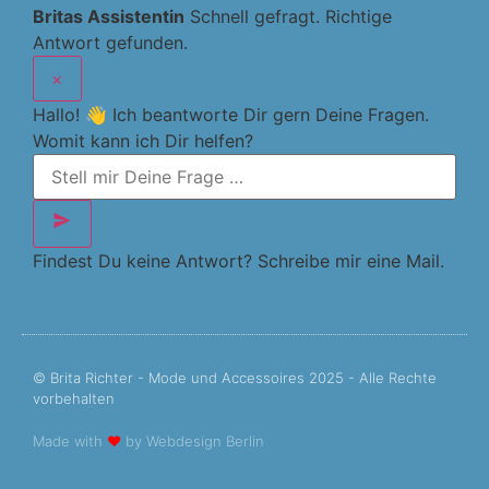
Britas Assistentin
Schnell gefragt. Richtige
Antwort gefunden.
×
Hallo! 👋 Ich beantworte Dir gern Deine Fragen.
Womit kann ich Dir helfen?
Findest Du keine Antwort? Schreibe mir eine Mail.
© Brita Richter - Mode und Accessoires 2025 - Alle Rechte
vorbehalten
Made with
❤
by
Webdesign Berlin