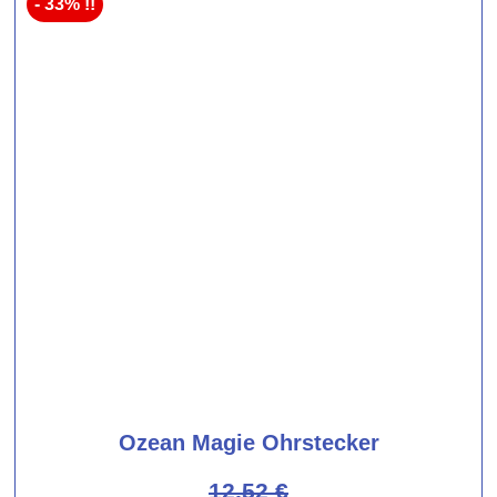
- 33% !!
Ozean Magie Ohrstecker
12,52
€