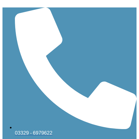
Zum
Inhalt
springen
03329 - 6979622