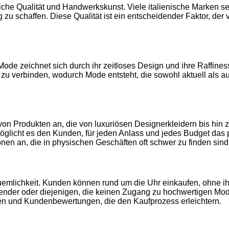
liche Qualität und Handwerkskunst. Viele italienische Marken s
g zu schaffen. Diese Qualität ist ein entscheidender Faktor, der 
e Mode zeichnet sich durch ihr zeitloses Design und ihre Raffine
zu verbinden, wodurch Mode entsteht, die sowohl aktuell als auc
e von Produkten an, die von luxuriösen Designerkleidern bis hin
rmöglicht es den Kunden, für jeden Anlass und jedes Budget das
onen an, die in physischen Geschäften oft schwer zu finden sind
quemlichkeit. Kunden können rund um die Uhr einkaufen, ohne i
lender oder diejenigen, die keinen Zugang zu hochwertigen Mo
en und Kundenbewertungen, die den Kaufprozess erleichtern.