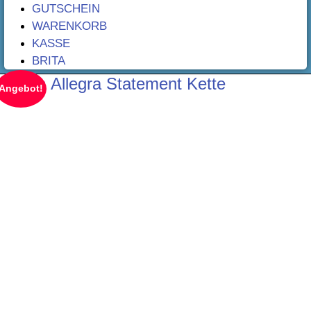
GUTSCHEIN
WARENKORB
KASSE
BRITA
Brita's Allegra Statement Kette
Angebot!