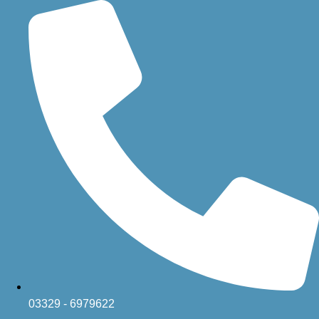
Zum
Inhalt
springen
03329 - 6979622