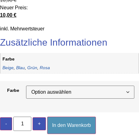
16,90
€
Ursprünglicher
Neuer Preis:
Preis
10,00
€
war:
Aktueller
inkl. Mehrwertsteuer
16,90 €
Preis
ist:
Zusätzliche Informationen
10,00 €.
Farbe
Beige
,
Blau
,
Grün
,
Rosa
Farbe
Allegra
-
+
Statement
In den Warenkorb
Kette
Menge