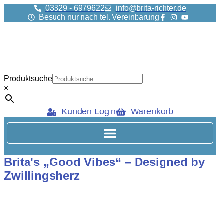
Zum
03329 - 6979622
info@brita-richter.de
Inhalt
Besuch nur nach tel. Vereinbarung
springen
Produktsuche
×
Kunden Login
Warenkorb
Brita's „Good Vibes“ – Designed by
Zwillingsherz