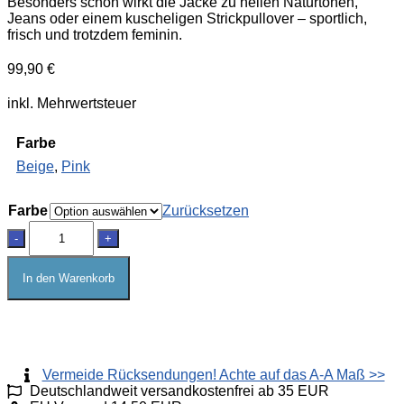
Besonders schön wirkt die Jacke zu hellen Naturtönen,
Jeans oder einem kuscheligen Strickpullover – sportlich,
frisch und trotzdem feminin.
99,90
€
inkl. Mehrwertsteuer
Farbe
Beige
,
Pink
Farbe
Zurücksetzen
„Good
-
+
Vibes“
–
Designed
In den Warenkorb
by
Zwillingsherz
Menge
Vermeide Rücksendungen! Achte auf das A-A Maß >>
Deutschlandweit versandkostenfrei ab 35 EUR