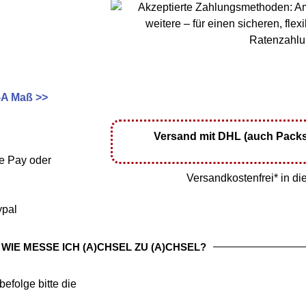
-A Maß >>
Versand mit DHL (auch Packs
le Pay oder
Versandkostenfrei* in 
ypal
WIE MESSE ICH (A)CHSEL ZU (A)CHSEL?
folge bitte die