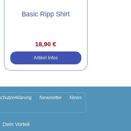
Basic Ripp Shirt
18,90
€
Artikel Infos
Britas Assistentin
Schnell gefragt. Richtige Antwort
gefunden.
chutzerklärung
Newsletter
News
Dein Vorteil