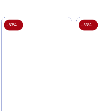
- 83% !!!
- 33% !!!