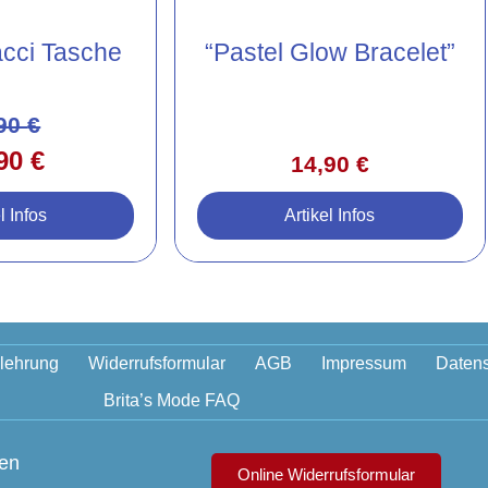
acci Tasche
“Pastel Glow Bracelet”
,90
€
,90
€
14,90
€
l Infos
Artikel Infos
lehrung
Widerrufsformular
AGB
Impressum
Datens
Brita’s Mode FAQ
gen
Online Widerrufsformular