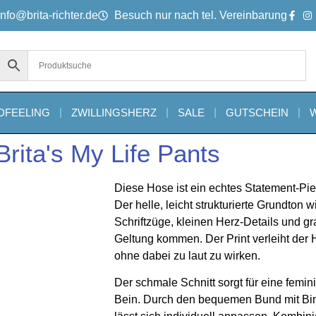
info@brita-richter.de
Besuch nur nach tel. Vereinbarung
DFEELING
ZWILLINGSHERZ
SALE
GUTSCHEIN
Brita's My Life Pants
Diese Hose ist ein echtes Statement-Pi
Der helle, leicht strukturierte Grundton w
Schriftzüge, kleinen Herz-Details und 
KI
Geltung kommen. Der Print verleiht der 
ohne dabei zu laut zu wirken.
Der schmale Schnitt sorgt für eine femin
Bein. Durch den bequemen Bund mit Bi