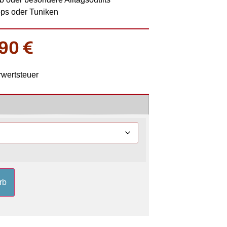
ops oder Tuniken
,90
€
rwertsteuer
rb