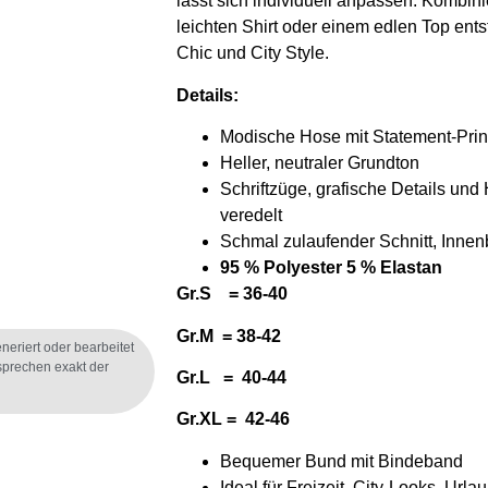
lässt sich individuell anpassen. Kombini
KI
leichten Shirt oder einem edlen Top ents
Chic und City Style.
Details:
Modische Hose mit Statement-Prin
Heller, neutraler Grundton
Schriftzüge, grafische Details und
veredelt
Schmal zulaufender Schnitt, Inne
95 % Polyester 5 % Elastan
Gr.S = 36-40
Gr.M = 38-42
eneriert oder bearbeitet
tsprechen exakt der
Gr.L = 40-44
Gr.XL = 42-46
Bequemer Bund mit Bindeband
Ideal für Freizeit, City-Looks, Urla