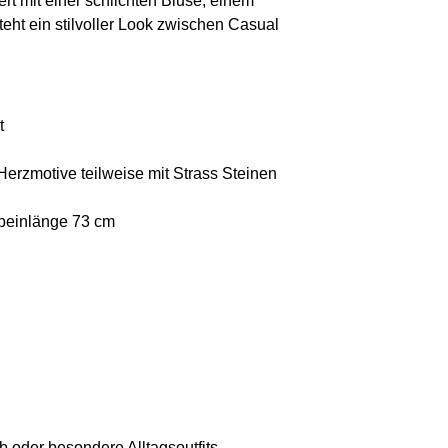
ert mit einer schlichten Bluse, einem
teht ein stilvoller Look zwischen Casual
t
 Herzmotive teilweise mit Strass Steinen
nbeinlänge 73 cm
ub oder besondere Alltagsoutfits