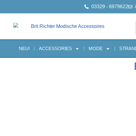
03329 - 6979622
NEU!
ACCESSORIES
MODE
STRAN