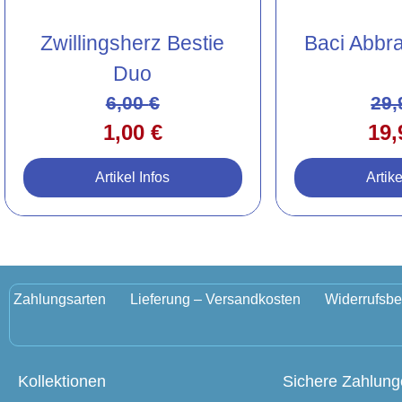
Zwillingsherz Bestie
Baci Abbr
Duo
6,00
€
29
1,00
€
19
Artikel Infos
Artike
Zahlungsarten
Lieferung – Versandkosten
Widerrufsbe
Kollektionen
Sichere Zahlun