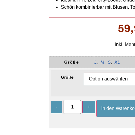
Schön kombinierbar mit Blusen, T
59
inkl. Meh
Größe
L
,
M
,
S
,
XL
Größe
-
+
In den Warenko