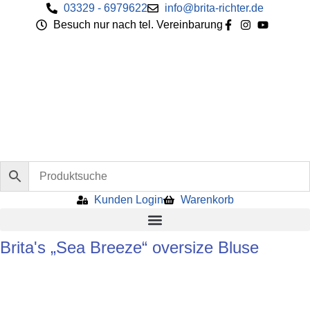
Zum
03329 - 6979622
info@brita-richter.de
Inhalt
Besuch nur nach tel. Vereinbarung
springen
Kunden Login
Warenkorb
Brita's „Sea Breeze“ oversize Bluse