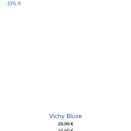
- 33% !!!
Vichy Bluse
29,90
€
19,90
€