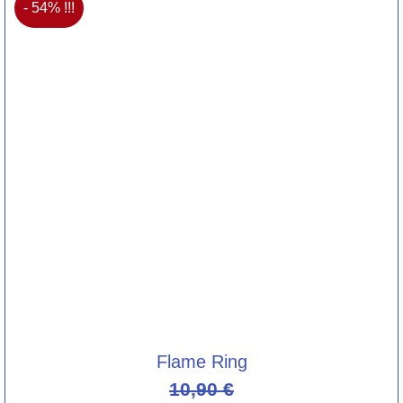
- 54% !!!
Flame Ring
10,90
€